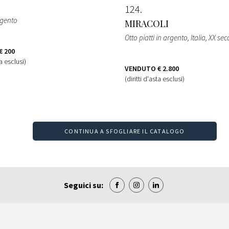
124
rgento
MIRACOLI
Otto piatti in argento, Italia, XX sec
€ 200
ta esclusi)
VENDUTO
€ 2.800
(diritti d'asta esclusi)
CONTINUA A SFOGLIARE IL CATALOGO
Seguici su: