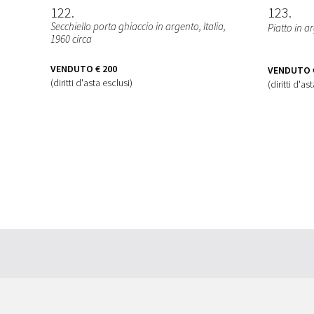
122
123
Secchiello porta ghiaccio in argento, Italia,
Piatto in a
1960 circa
VENDUTO
€ 200
VENDUTO
(diritti d'asta esclusi)
(diritti d'as