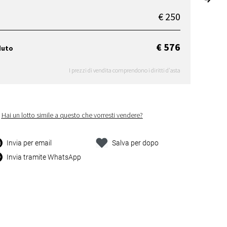
€ 250
€ 576
duto
I prezzi di vendita comprendono i diritti d'asta
Hai un lotto simile a questo che vorresti vendere?
Invia per email
Salva per dopo
Invia tramite WhatsApp