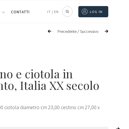
I
CONTATTI
IT
|
EN
LOG IN
/
Precedente
Successivo
no e ciotola in
to, Italia XX secolo
0 ciotola diametro cm 23,00 cestino cm 27,00 x