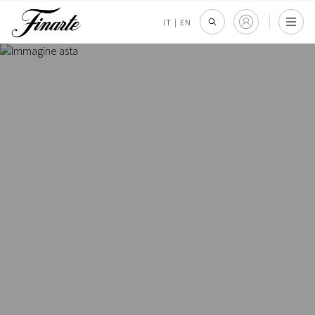
IT
|
EN