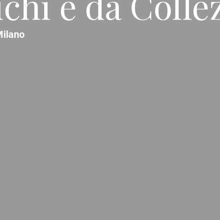
ichi e da Colle
ilano