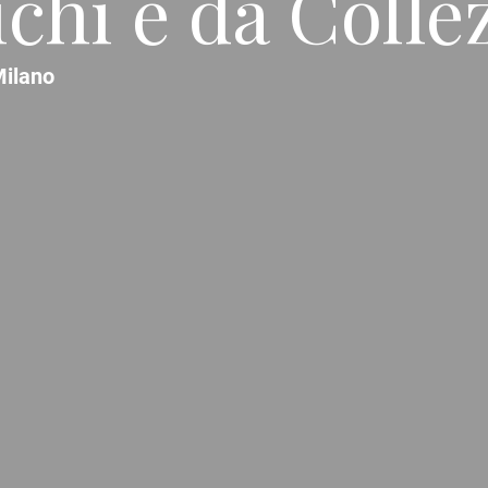
ichi e da Colle
ilano