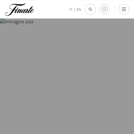
IT
|
EN