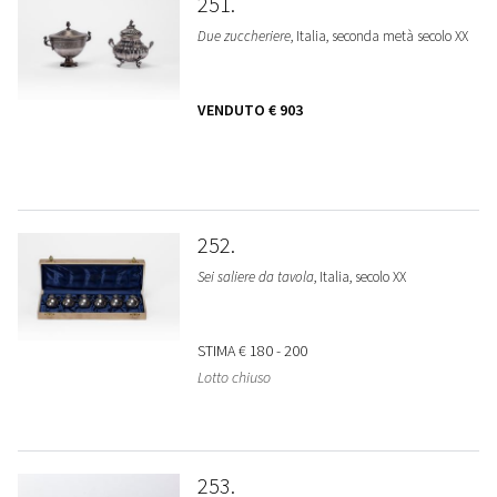
251
Due zuccheriere
, Italia, seconda metà secolo XX
VENDUTO
€ 903
252
Sei saliere da tavola
, Italia, secolo XX
STIMA
€ 180 - 200
Lotto chiuso
253