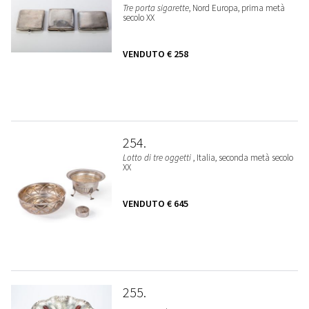
Tre porta sigarette
, Nord Europa, prima metà
secolo XX
VENDUTO
€ 258
254
Lotto di tre oggetti
, Italia, seconda metà secolo
XX
VENDUTO
€ 645
255