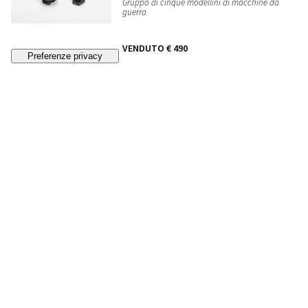
Gruppo di cinque modellini di macchine da
guerra
VENDUTO
€ 490
260
Quadro ad altorilievo
, Italia, XX secolo
STIMA
€ 100 - 120
Lotto chiuso
261
Gruppo di undici sotto piatti
, Italia, seconda
metà secolo XX