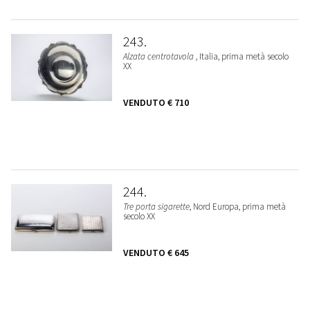
243
Alzata centrotavola
, Italia, prima metà secolo
XX
VENDUTO
€ 710
244
Tre porta sigarette
, Nord Europa, prima metà
secolo XX
VENDUTO
€ 645