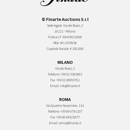
© Finarte Auctions S.r.l
Sede legale
Via dei Bossi, 2
20121 - Milano
P.IVA e CF
09479031008
REA
MI-2570656
Capitale Sociale
€ 100.000
MILANO
Via dei Bossi, 2
Telefono
+39 02 3363801
Fax
+39 02 28093761
Email
info@finarte.it
ROMA
Via Quattro Novembre, 114
Telefono
+39 06 6791107
Fax
+39 06 69923077
Email
roma@finarte.it