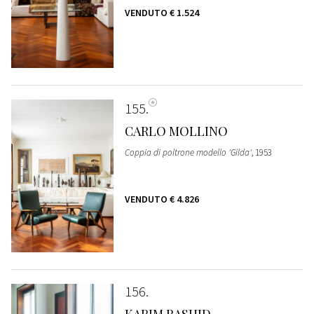
VENDUTO
€ 1.524
155
CARLO MOLLINO
Coppia di poltrone modello 'Gilda'
, 1953
VENDUTO
€ 4.826
156
KARIM RASHID