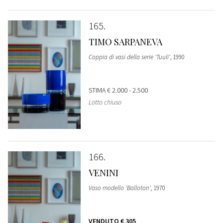
165
TIMO SARPANEVA
Coppia di vasi della serie 'Tuuli'
, 1990
STIMA
€ 2.000 - 2.500
Lotto chiuso
166
VENINI
Vaso modello 'Balloton'
, 1970
VENDUTO
€ 305