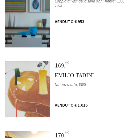
Coppia di vasi della serie 'Anni Trenta'
, 1930
circa
VENDUTO
€ 953
169
EMILIO TADINI
Natura morta
, 1980
VENDUTO
€ 1.016
170