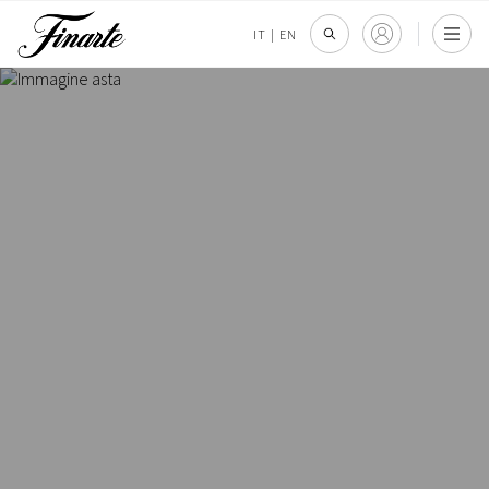
IT
|
EN