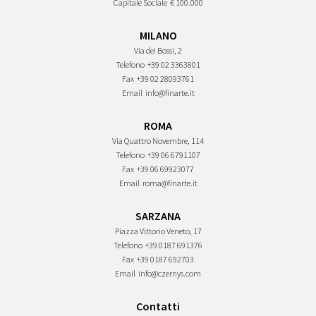
Capitale Sociale
€ 100.000
MILANO
Via dei Bossi, 2
Telefono
+39 02 3363801
Fax
+39 02 28093761
Email
info@finarte.it
ROMA
Via Quattro Novembre, 114
Telefono
+39 06 6791107
Fax
+39 06 69923077
Email
roma@finarte.it
SARZANA
Piazza Vittorio Veneto, 17
Telefono
+39 0187 691376
Fax
+39 0187 692703
Email
info@czernys.com
Contatti