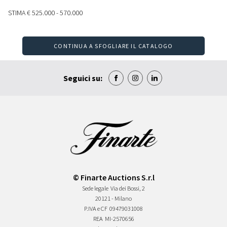
STIMA
€ 525.000 - 570.000
CONTINUA A SFOGLIARE IL CATALOGO
Seguici su:
© Finarte Auctions S.r.l
Sede legale
Via dei Bossi, 2
20121 - Milano
P.IVA e CF
09479031008
REA
MI-2570656