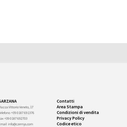
SARZANA
Contatti
Area Stampa
iazza Vittorio Veneto, 17
Condizioni di vendita
Telefono
+39 0187 691376
Privacy Policy
Fax
+39 0187 692703
Codice etico
Email
info@czernys.com