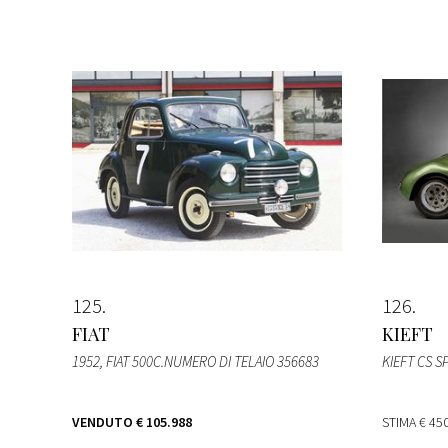
125
126
FIAT
KIEFT
1952, FIAT 500C.NUMERO DI TELAIO 356683
KIEFT CS S
VENDUTO
€ 105.988
STIMA
€ 450