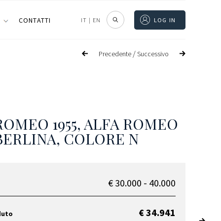
I
CONTATTI
IT
|
EN
LOG IN
/
Precedente
Successivo
ROMEO 1955, ALFA ROMEO
 BERLINA, COLORE N
€ 30.000 - 40.000
€ 34.941
duto