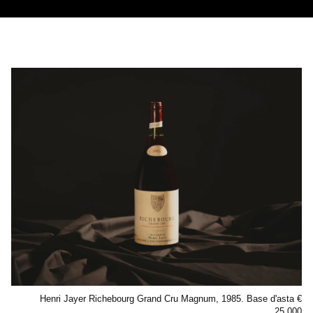
Henri Jayer Richebourg Grand Cru Magnum, 1985. Base d'asta €
25.000