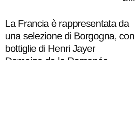
La Francia è rappresentata da
una selezione di Borgogna, con
bottiglie di Henri Jayer
Domaine de la Romanée-
Conti, Domaine René Engel,
Coche-Dury, Dugat-Py,
Ramonet, Roulot, Mugneret-
Gibourg e Anne Gros
SCOPRI IL CATALOGO