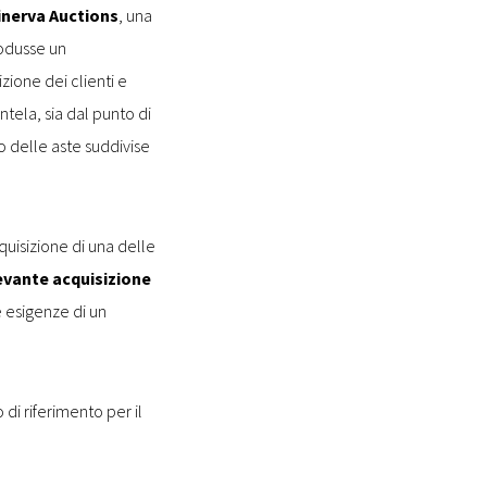
inerva Auctions
, una
odusse un
ione dei clienti e
tela, sia dal punto di
io delle aste suddivise
quisizione di una delle
levante acquisizione
e esigenze di un
di riferimento per il