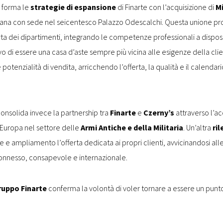
o forma le
strategie di espansione
di Finarte con l’acquisizione di
M
mana con sede nel seicentesco Palazzo Odescalchi. Questa unione pr
a dei dipartimenti, integrando le competenze professionali a disposiz
o di essere una casa d’aste sempre più vicina alle esigenze della clien
e potenzialità di vendita, arricchendo l’offerta, la qualità e il calendar
onsolida invece la partnership tra
Finarte
e
Czerny’s
attraverso l’ac
n Europa nel settore delle
Armi Antiche e della Militaria
. Un’altra
ri
e e ampliamento l’offerta dedicata ai propri clienti, avvicinandosi all
onnesso, consapevole e internazionale.
ruppo Finarte
conferma la volontà di voler tornare a essere un punto 