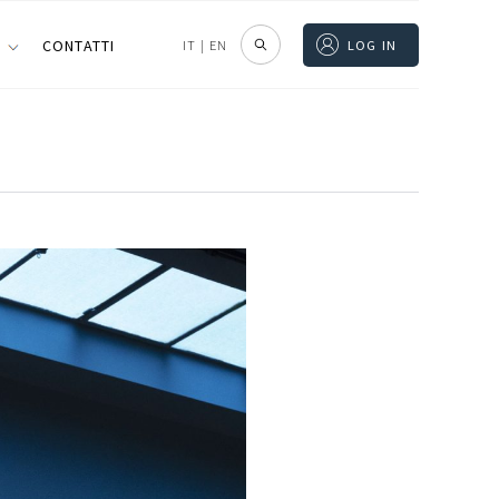
I
CONTATTI
IT
|
EN
LOG IN