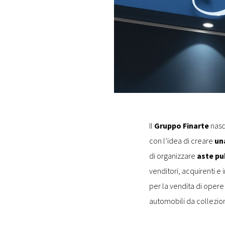
Il
Gruppo Finarte
nasce
con l’idea di creare
una
di organizzare
aste pu
venditori, acquirenti e 
per la vendita di opere d’
automobili da collezio