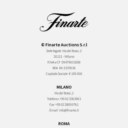
© Finarte Auctions S.r.l
Sede legale
Via dei Bossi, 2
20121 - Milano
P.IVA e CF
09479031008
REA
MI-2570656
Capitale Sociale
€ 100.000
MILANO
Via dei Bossi, 2
Telefono
+39 02 3363801
Fax
+39 02 28093761
Email
info@finarte.it
ROMA