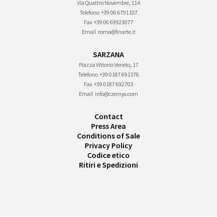
Via Quattro Novembre, 114
Telefono
+39 06 6791107
Fax
+39 06 69923077
Email
roma@finarte.it
SARZANA
Piazza Vittorio Veneto, 17
Telefono
+39 0187 691376
Fax
+39 0187 692703
Email
info@czernys.com
Contact
Press Area
Conditions of Sale
Privacy Policy
Codice etico
Ritiri e Spedizioni