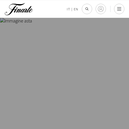
IT
|
EN