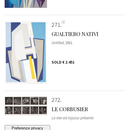
271
GUALTIERO NATIVI
Untitled
, 1981
SOLD
€ 2.451
272
LE CORBUSIER
La mer est tojuour présente