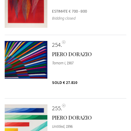
ESTIMATE
€ 700 - 800
Bidding closed
254
PIERO DORAZIO
Tamam I
, 1987
SOLD
€ 27.810
255
PIERO DORAZIO
Untitled
, 1996