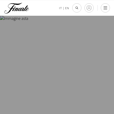
IT
|
EN