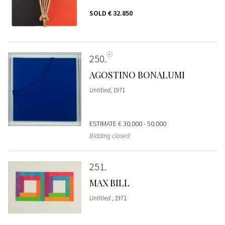
SOLD
€ 32.850
250
AGOSTINO BONALUMI
Untitled
, 1971
ESTIMATE
€ 30.000 - 50.000
Bidding closed
251
MAX BILL
Untitled
, 1971