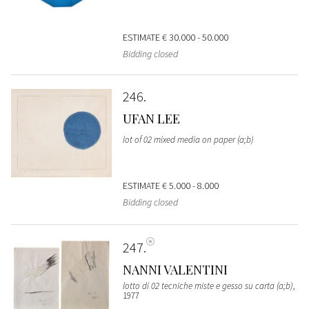
ESTIMATE
€ 30.000 - 50.000
Bidding closed
246
UFAN LEE
lot of 02 mixed media on paper (a;b)
ESTIMATE
€ 5.000 - 8.000
Bidding closed
247
NANNI VALENTINI
lotto di 02 tecniche miste e gesso su carta (a;b)
,
1977