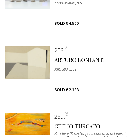
5 sottilissime
, 70s
SOLD
€ 4.500
258
ARTURO BONFANTI
Mini 300
, 1967
SOLD
€ 2.193
259
GIULIO TURCATO
Bandiere (Bozzetto per il concorso del mosaico