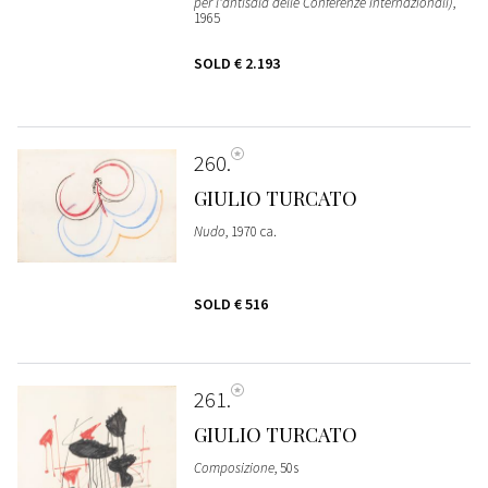
per l'antisala delle Conferenze Internazionali)
,
1965
SOLD
€ 2.193
260
GIULIO TURCATO
Nudo
, 1970 ca.
SOLD
€ 516
261
GIULIO TURCATO
Composizione
, 50s