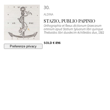
30
ALDINA
STAZIO, PUBLIO PAPINIO
Orthographia et flexus dictionum Graecarum
omnium apud Statium Syluarum libri quinque
Thebaidos libri duodecim Achilleidos duo
, 1502
SOLD
€ 896
31
ALESSANDRO DI AFRODISIA /
BAGOLINO , GIROLAMO
Hieronymi Bagolini Veronensis In
interpretationem Alexandri Aphrodisei De fato
praefatio
, 1516
ESTIMATE
€ 2.300 - 2.500
Bidding closed