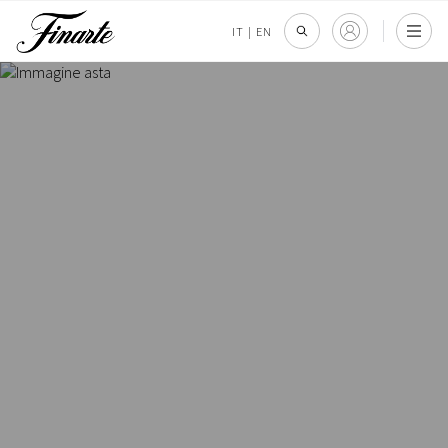
IT
|
EN