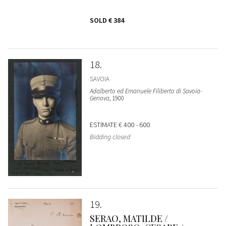
SOLD
€ 384
18
SAVOIA
Adalberto ed Emanuele Filiberto di Savoia-
Genova
, 1900
ESTIMATE
€ 400 - 600
Bidding closed
19
SERAO, MATILDE /