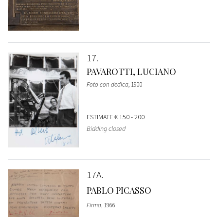
17
PAVAROTTI, LUCIANO
Foto con dedica
, 1900
ESTIMATE
€ 150 - 200
Bidding closed
17A
PABLO PICASSO
Firma
, 1966