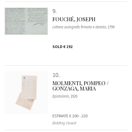
9
FOUCHÉ, JOSEPH
Lettera autografa firmata e datata
, 1799
SOLD
€ 192
10
MOLMENTI, POMPEO /
GONZAGA, MARIA
Epistolario
, 1920
ESTIMATE
€ 200 - 220
Bidding closed