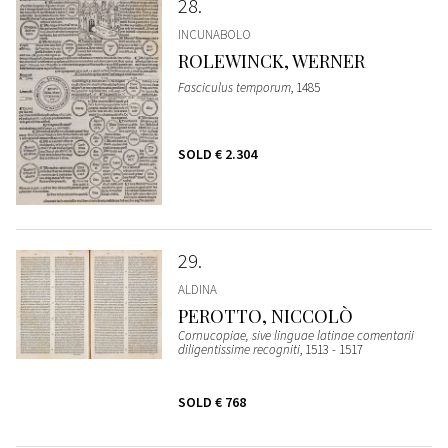
28
INCUNABOLO
ROLEWINCK, WERNER
Fasciculus temporum
, 1485
SOLD
€ 2.304
29
ALDINA
PEROTTO, NICCOLÒ
Cornucopiae, sive linguae latinae comentarii
diligentissime recogniti
, 1513 - 1517
SOLD
€ 768