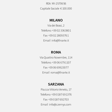
REA
MI-2570656
Capitale Sociale
€ 100.000
MILANO
Via dei Bossi, 2
Telefono
+39 02 3363801
Fax
+39 02 28093761
Email
info@finarte.it
ROMA
Via Quattro Novembre, 114
Telefono
+39 06 6791107
Fax
+39 06 69923077
Email
roma@finarte.it
SARZANA
Piazza Vittorio Veneto, 17
Telefono
+39 0187 691376
Fax
+39 0187 692703
Email
info@czernys.com