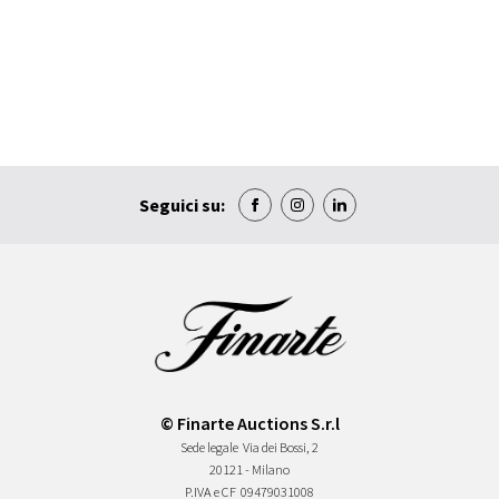
Seguici su:
© Finarte Auctions S.r.l
Sede legale
Via dei Bossi, 2
20121 - Milano
P.IVA e CF
09479031008