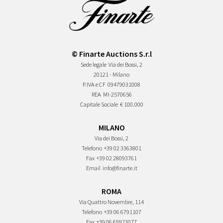
© Finarte Auctions S.r.l
Sede legale
Via dei Bossi, 2
20121 - Milano
P.IVA e CF
09479031008
REA
MI-2570656
Capitale Sociale
€ 100.000
MILANO
Via dei Bossi, 2
Telefono
+39 02 3363801
Fax
+39 02 28093761
Email
info@finarte.it
ROMA
Via Quattro Novembre, 114
Telefono
+39 06 6791107
Fax
+39 06 69923077