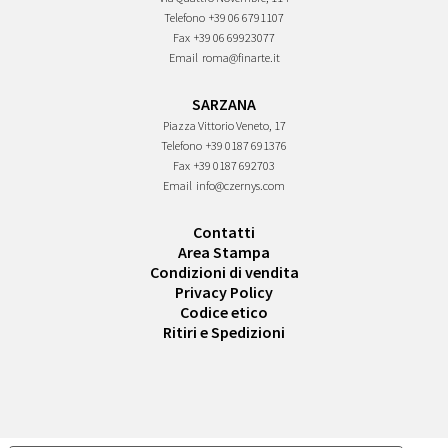
Telefono
+39 06 6791107
Fax
+39 06 69923077
Email
roma@finarte.it
SARZANA
Piazza Vittorio Veneto, 17
Telefono
+39 0187 691376
Fax
+39 0187 692703
Email
info@czernys.com
Contatti
Area Stampa
Condizioni di vendita
Privacy Policy
Codice etico
Ritiri e Spedizioni