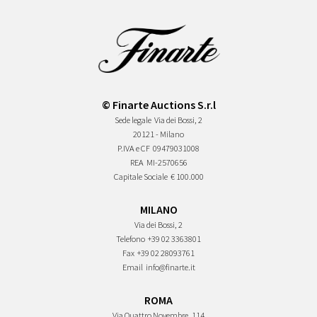
© Finarte Auctions S.r.l
Sede legale
Via dei Bossi, 2
20121 - Milano
P.IVA e CF
09479031008
REA
MI-2570656
Capitale Sociale
€ 100.000
MILANO
Via dei Bossi, 2
Telefono
+39 02 3363801
Fax
+39 02 28093761
Email
info@finarte.it
ROMA
Via Quattro Novembre, 114