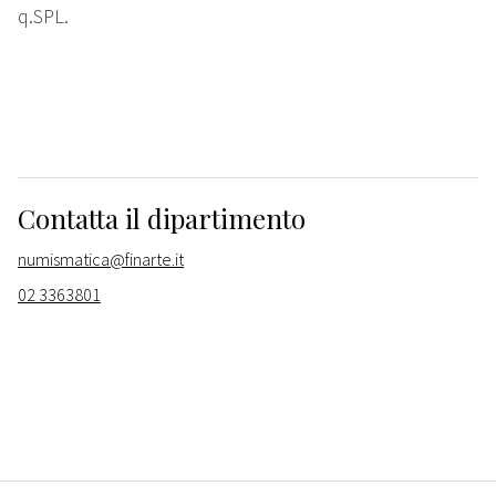
q.SPL.
Contatta il dipartimento
numismatica@finarte.it
02 3363801