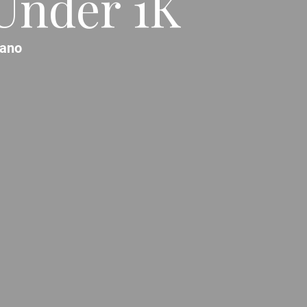
 Under 1K
lano